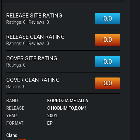
RELEASE SITE RATING
0.0
Ratings:
0
| Reviews:
0
RELEASE CLAN RATING
0.0
Ratings:
0
| Reviews:
0
COVER SITE RATING
0.0
Ratings:
0
COVER CLAN RATING
0.0
Ratings:
0
BAND
KORROZIA METALLA
RELEASE
С НОВЫМ ГОДОМ!
YEAR
2001
FORMAT
EP
Clans