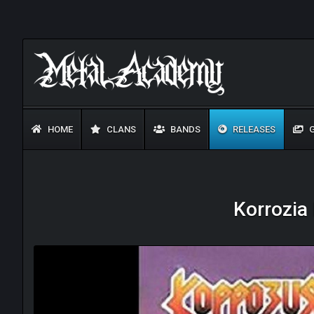
HOME
CLANS
BANDS
RELEASES
G
Korrozia