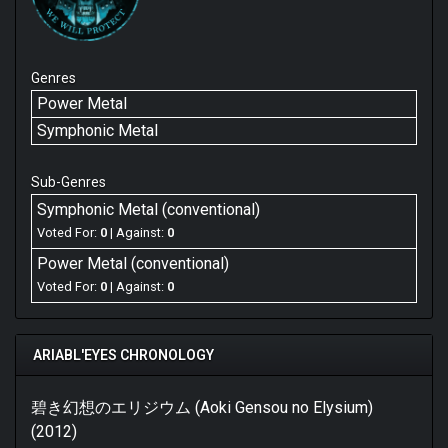
Genres
Power Metal
Symphonic Metal
Sub-Genres
Symphonic Metal (conventional)
Voted For:
0
| Against:
0
Power Metal (conventional)
Voted For:
0
| Against:
0
ARIABL'EYES CHRONOLOGY
碧き幻想のエリジウム (Aoki Gensou no Elysium)
(2012)