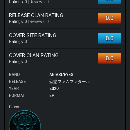
Ratings:
0
| Reviews:
0
RELEASE CLAN RATING
0.0
Ratings:
0
| Reviews:
0
COVER SITE RATING
0.0
Ratings:
0
COVER CLAN RATING
0.0
Ratings:
0
BAND
ARIABL'EYES
RELEASE
聖戀ファムファタール
YEAR
2020
FORMAT
EP
Clans